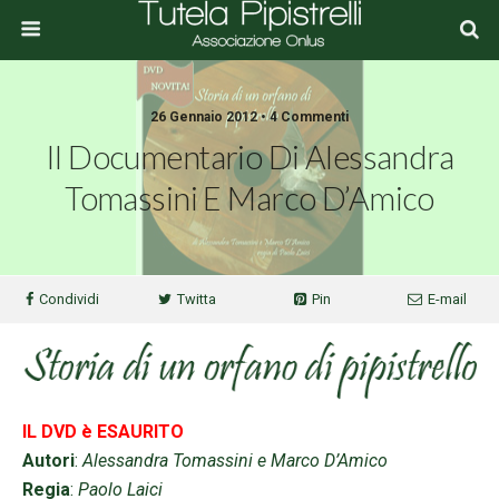
26 Gennaio 2012 • 4 Commenti
Il Documentario Di Alessandra
Tomassini E Marco D’Amico
Condividi
Twitta
Pin
E-mail
IL DVD è ESAURITO
Autori
:
Alessandra Tomassini e Marco D’Amico
Regia
:
Paolo Laici