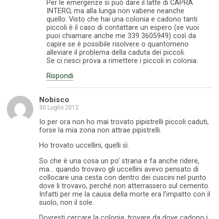
Per le emergenze si può dare il latte di CAPRA
INTERO, ma alla lunga non vabene neanche
quello. Visto che hai una colonia e cadono tanti
piccoli è il caso di contattare un espero (se vuoi
puoi chiamare anche me 339 3605949) così da
capire se è possibile risolvere o quantomeno
alleviare il problema della caduta dei piccoli.
Se ci riesci prova a rimettere i piccoli in colonia.
Rispondi
Nobisco
30 Luglio 2012
Io per ora non ho mai trovato pipistrelli piccoli caduti,
forse la mia zona non attrae pipistrelli.
Ho trovato uccellini, quelli sì.
So che è una cosa un po’ strana e fa anche ridere,
ma… quando trovavo gli uccellini avevo pensato di
collocare una cesta con dentro dei cuscini nel punto
dove li trovavo, perché non atterrassero sul cemento.
Infatti per me la causa della morte era l’impatto con il
suolo, non il sole.
Dovresti cercare la colonia, trovare da dove cadono i