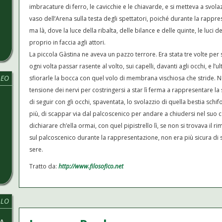
imbracature di ferro, le cavicchie e le chiavarde, e si metteva a svo
vaso dell’Arena sulla testa degli spettatori, poiché durante la rappre
ma là, dove la luce della ribalta, delle bilance e delle quinte, le luci d
proprio in faccia agli attori.
La piccola Gàstina ne aveva un pazzo terrore. Era stata tre volte per 
ogni volta passar rasente al volto, sui capelli, davanti agli occhi, e l’u
LEO
sfiorarle la bocca con quel volo di membrana vischiosa che stride. 
tensione dei nervi per costringersi a star lì ferma a rappresentare la
di seguir con gli occhi, spaventata, lo svolazzio di quella bestia sc
più, di scappar via dal palcoscenico per andare a chiudersi nel suo c
dichiarare ch’ella ormai, con quel pipistrello lì, se non si trovava il 
sul palcoscenico durante la rappresentazione, non era più sicura di s
sere.
Tratto da:
http://www.filosofico.net
LLO
MA