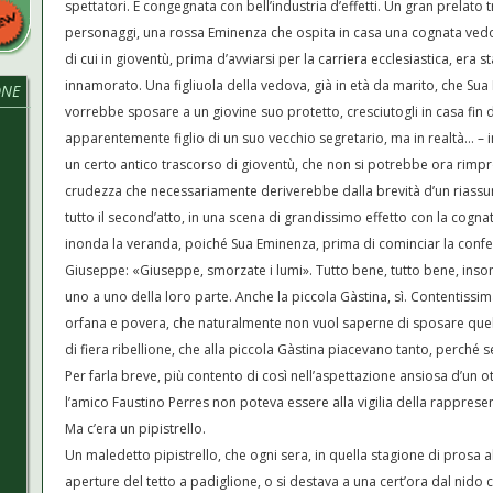
spettatori. E congegnata con bell’industria d’effetti. Un gran prelato t
personaggi, una rossa Eminenza che ospita in casa una cognata ved
di cui in gioventù, prima d’avviarsi per la carriera ecclesiastica, era s
innamorato. Una figliuola della vedova, già in età da marito, che Su
ONE
vorrebbe sposare a un giovine suo protetto, cresciutogli in casa fin
apparentemente figlio di un suo vecchio segretario, ma in realtà… – 
un certo antico trascorso di gioventù, che non si potrebbe ora rimp
crudezza che necessariamente deriverebbe dalla brevità d’un riassunt
tutto il second’atto, in una scena di grandissimo effetto con la cognat
inonda la veranda, poiché Sua Eminenza, prima di cominciar la confes
Giuseppe: «Giuseppe, smorzate i lumi». Tutto bene, tutto bene, insomm
uno a uno della loro parte. Anche la piccola Gàstina, sì. Contentissim
orfana e povera, che naturalmente non vuol saperne di sposare quel 
di fiera ribellione, che alla piccola Gàstina piacevano tanto, perché
Per farla breve, più contento di così nell’aspettazione ansiosa d’u
l’amico Faustino Perres non poteva essere alla vigilia della rapprese
N
Ma c’era un pipistrello.
Un maledetto pipistrello, che ogni sera, in quella stagione di prosa 
aperture del tetto a padiglione, o si destava a una cert’ora dal nido c