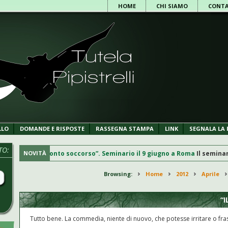
HOME
CHI SIAMO
CONTA
LLO
DOMANDE E RISPOSTE
RASSEGNA STAMPA
LINK
SEGNALA LA 
TO:
, gestione e pronto soccorso”. Seminario il 9 giugno a Roma
NOVITÀ
Il seminario,
Browsing:
/
Home
/
2012
/
Aprile
“I
Tutto bene. La commedia, niente di nuovo, che potesse irritare o fras