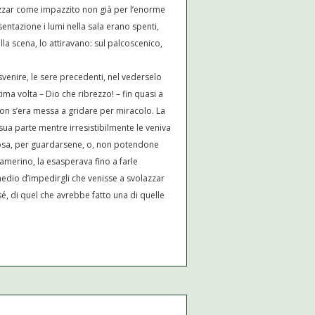
lazzar come impazzito non già per l’enorme
sentazione i lumi nella sala erano spenti,
ella scena, lo attiravano: sul palcoscenico,
svenire, le sere precedenti, nel vederselo
ltima volta – Dio che ribrezzo! – fin quasi a
Non s’era messa a gridare per miracolo. La
 sua parte mentre irresistibilmente le veniva
hifosa, per guardarsene, o, non potendone
amerino, la esasperava fino a farle
rimedio d’impedirgli che venisse a svolazzar
é, di quel che avrebbe fatto una di quelle