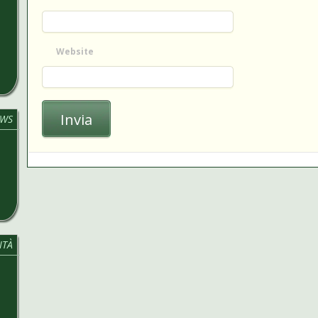
Website
WS
ITÀ