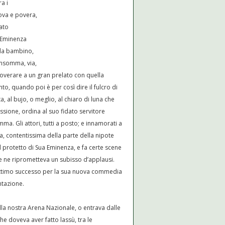
ra i
ova e povera,
tato
a Eminenza
 da bambino,
insomma, via,
roverare a un gran prelato con quella
o, quando poi è per così dire il fulcro di
a, al bujo, o meglio, al chiaro di luna che
sione, ordina al suo fidato servitore
a. Gli attori, tutti a posto; e innamorati a
a, contentissima della parte della nipote
protetto di Sua Eminenza, e fa certe scene
 se ne riprometteva un subisso d’applausi.
n ottimo successo per la sua nuova commedia
ntazione.
alla nostra Arena Nazionale, o entrava dalle
he doveva aver fatto lassù, tra le