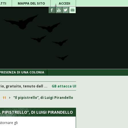
TTI
MAPPA DEL SITO
ACCEDI
PRESENZA DI UNA COLONIA
 gratuito, tenuto dall ...
GB attacca UE sui pipistrelli e le chiese. Brux
“Il pipistrello”, di Luigi Pirandello
/
11
/
L PIPISTRELLO”, DI LUIGI PIRANDELLO
tornare gli