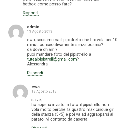
batbox..come posso fare?
Rispondi
admin
13 Agosto 2013
ewa, scusami ma il pipistrello che hai vola per 10
minuti consecutivamente senza posarsi?
da dove chiami?
puoi mandare foto del pipistrello a
tutealpipistrelli@gmail.com
?
Alessandra
Rispondi
ewa
13 Agosto 2013
salve,
ho appena inviato la foto..il pipistrello non
vola molto perche fa quattro max cinque giri
della stanza (5×5) e poi va ad aggrapparsi al
parato…vi contatto da caserta