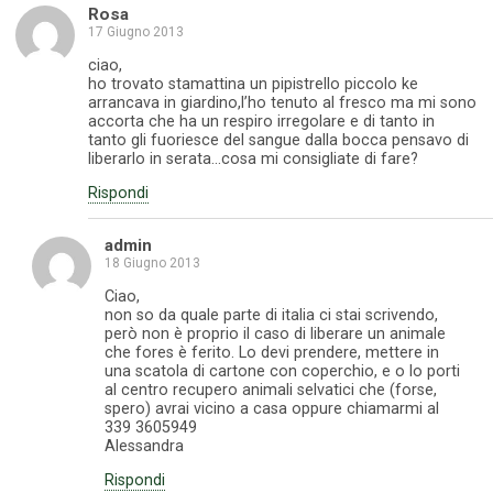
Rosa
17 Giugno 2013
ciao,
ho trovato stamattina un pipistrello piccolo ke
arrancava in giardino,l’ho tenuto al fresco ma mi sono
accorta che ha un respiro irregolare e di tanto in
tanto gli fuoriesce del sangue dalla bocca pensavo di
liberarlo in serata…cosa mi consigliate di fare?
Rispondi
admin
18 Giugno 2013
Ciao,
non so da quale parte di italia ci stai scrivendo,
però non è proprio il caso di liberare un animale
che fores è ferito. Lo devi prendere, mettere in
una scatola di cartone con coperchio, e o lo porti
al centro recupero animali selvatici che (forse,
spero) avrai vicino a casa oppure chiamarmi al
339 3605949
Alessandra
Rispondi