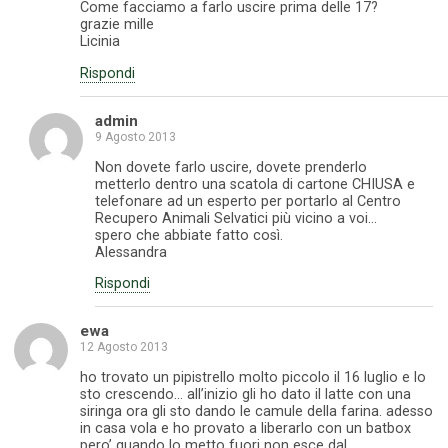
Come facciamo a farlo uscire prima delle 17?
grazie mille
Licinia
Rispondi
admin
9 Agosto 2013
Non dovete farlo uscire, dovete prenderlo
metterlo dentro una scatola di cartone CHIUSA e
telefonare ad un esperto per portarlo al Centro
Recupero Animali Selvatici più vicino a voi…
spero che abbiate fatto così.
Alessandra
Rispondi
ewa
12 Agosto 2013
ho trovato un pipistrello molto piccolo il 16 luglio e lo
sto crescendo… all’inizio gli ho dato il latte con una
siringa ora gli sto dando le camule della farina. adesso
in casa vola e ho provato a liberarlo con un batbox
pero’ quando lo metto fuori non esce dal