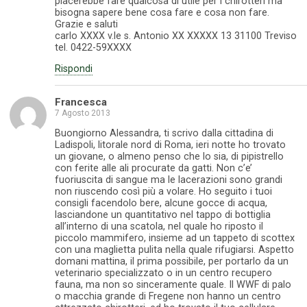
piacerebbe fare qualcosa di utile per i chirotteri ma
bisogna sapere bene cosa fare e cosa non fare.
Grazie e saluti
carlo XXXX v.le s. Antonio XX XXXXX 13 31100 Treviso
tel. 0422-59XXXX
Rispondi
Francesca
7 Agosto 2013
Buongiorno Alessandra, ti scrivo dalla cittadina di
Ladispoli, litorale nord di Roma, ieri notte ho trovato
un giovane, o almeno penso che lo sia, di pipistrello
con ferite alle ali procurate da gatti. Non c’e’
fuoriuscita di sangue ma le lacerazioni sono grandi
non riuscendo così più a volare. Ho seguito i tuoi
consigli facendolo bere, alcune gocce di acqua,
lasciandone un quantitativo nel tappo di bottiglia
all’interno di una scatola, nel quale ho riposto il
piccolo mammifero, insieme ad un tappeto di scottex
con una maglietta pulita nella quale rifugiarsi. Aspetto
domani mattina, il prima possibile, per portarlo da un
veterinario specializzato o in un centro recupero
fauna, ma non so sinceramente quale. Il WWF di palo
o macchia grande di Fregene non hanno un centro