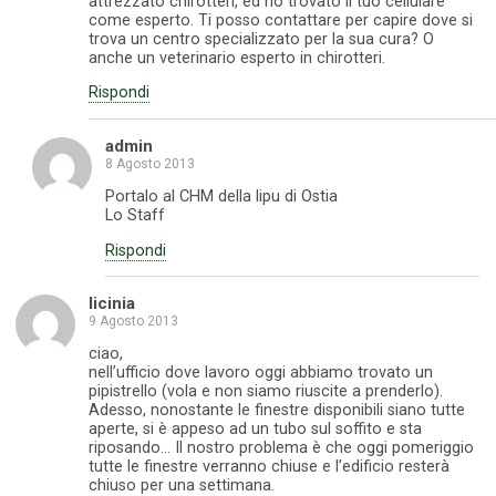
attrezzato chirotteri, ed ho trovato il tuo cellulare
come esperto. Ti posso contattare per capire dove si
trova un centro specializzato per la sua cura? O
anche un veterinario esperto in chirotteri.
Rispondi
admin
8 Agosto 2013
Portalo al CHM della lipu di Ostia
Lo Staff
Rispondi
licinia
9 Agosto 2013
ciao,
nell’ufficio dove lavoro oggi abbiamo trovato un
pipistrello (vola e non siamo riuscite a prenderlo).
Adesso, nonostante le finestre disponibili siano tutte
aperte, si è appeso ad un tubo sul soffito e sta
riposando… Il nostro problema è che oggi pomeriggio
tutte le finestre verranno chiuse e l’edificio resterà
chiuso per una settimana.