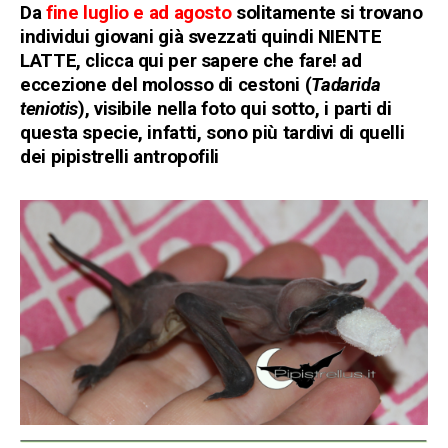
Da
fine luglio e ad agosto
solitamente si trovano
individui giovani già svezzati quindi NIENTE
LATTE,
clicca qui per sapere che fare
! ad
eccezione del molosso di cestoni (
Tadarida
teniotis
), visibile nella foto qui sotto, i parti di
questa specie, infatti, sono più tardivi di quelli
dei pipistrelli antropofili