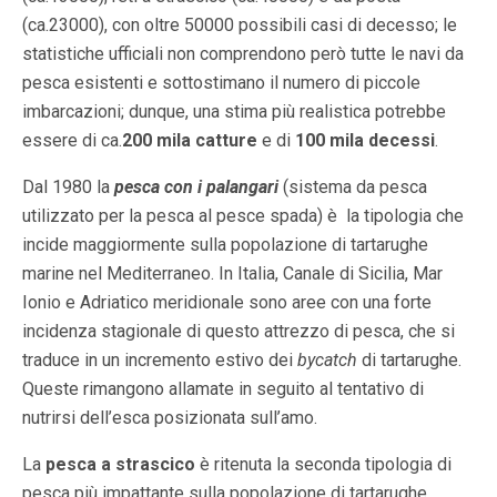
(ca.23000), con oltre 50000 possibili casi di decesso; le
statistiche ufficiali non comprendono però tutte le navi da
pesca esistenti e sottostimano il numero di piccole
imbarcazioni; dunque, una stima più realistica potrebbe
essere di ca.
200 mila catture
e di
100 mila decessi
.
Dal 1980 la
pesca con i palangari
(sistema da pesca
utilizzato per la pesca al pesce spada) è la tipologia che
incide maggiormente sulla popolazione di tartarughe
marine nel Mediterraneo. In Italia, Canale di Sicilia, Mar
Ionio e Adriatico meridionale sono aree con una forte
incidenza stagionale di questo attrezzo di pesca, che si
traduce in un incremento estivo dei
bycatch
di tartarughe.
Queste rimangono allamate in seguito al tentativo di
nutrirsi dell’esca posizionata sull’amo.
La
pesca a strascico
è ritenuta la seconda tipologia di
pesca più impattante sulla popolazione di tartarughe