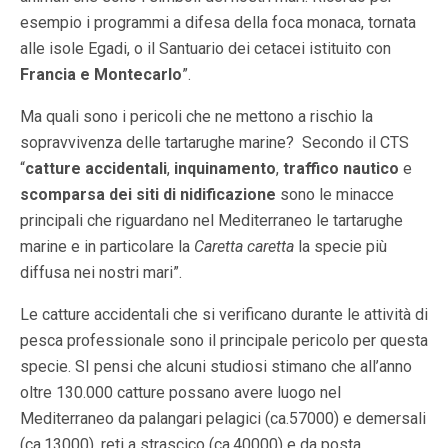
esempio i programmi a difesa della foca monaca, tornata
alle isole Egadi, o il Santuario dei cetacei istituito con
Francia e Montecarlo
”.
Ma quali sono i pericoli che ne mettono a rischio la
sopravvivenza delle tartarughe marine? Secondo il CTS
“
catture accidentali
,
inquinamento
,
traffico nautico
e
scomparsa dei siti di nidificazione
sono le minacce
principali che riguardano nel Mediterraneo le tartarughe
marine e in particolare la
Caretta caretta
la specie più
diffusa nei nostri mari”.
Le catture accidentali che si verificano durante le attività di
pesca professionale sono il principale pericolo per questa
specie. SI pensi che alcuni studiosi stimano che all’anno
oltre 130.000 catture possano avere luogo nel
Mediterraneo da palangari pelagici (ca.57000) e demersali
(ca.13000), reti a strascico (ca.40000) e da posta