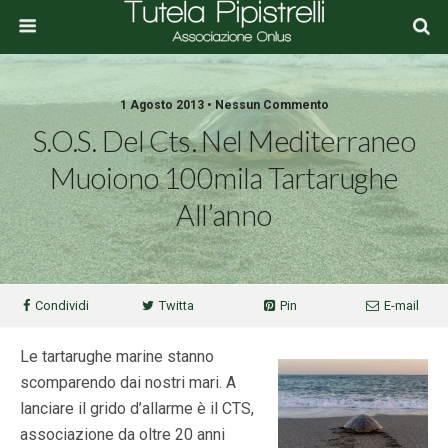
1 Agosto 2013 • Nessun Commento
S.O.S. Del Cts. Nel Mediterraneo
Muoiono 100mila Tartarughe
All’anno
Condividi
Twitta
Pin
E-mail
Le tartarughe marine stanno
scomparendo dai nostri mari. A
lanciare il grido d’allarme è il CTS,
associazione da oltre 20 anni