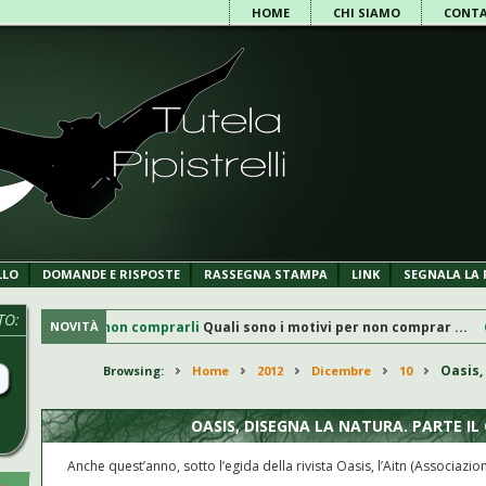
HOME
CHI SIAMO
CONTA
LLO
DOMANDE E RISPOSTE
RASSEGNA STAMPA
LINK
SEGNALA LA 
TO:
iani, perchè non comprarli
NOVITÀ
Quali sono i motivi per non comprar ...
CHI
Oasis,
Browsing:
/
Home
/
2012
/
Dicembre
/
10
/
OASIS, DISEGNA LA NATURA. PARTE I
Anche quest’anno, sotto l’egida della rivista Oasis, l’Aitn (Associazion