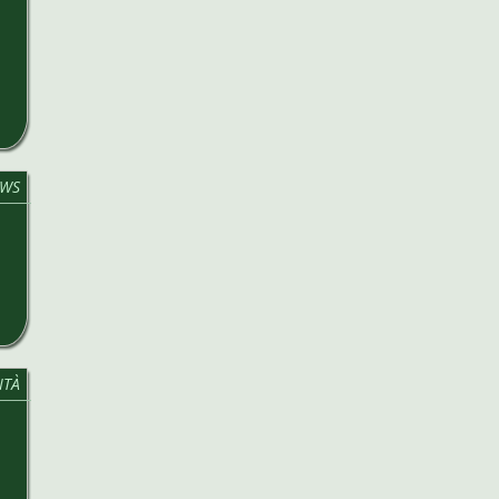
WS
ITÀ