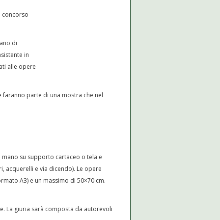
te concorso
iano di
nsistente in
ti alle opere
e faranno parte di una mostra che nel
a mano su supporto cartaceo o tela e
i, acquerelli e via dicendo). Le opere
ormato A3) e un massimo di 50×70 cm.
le. La giuria sarà composta da autorevoli