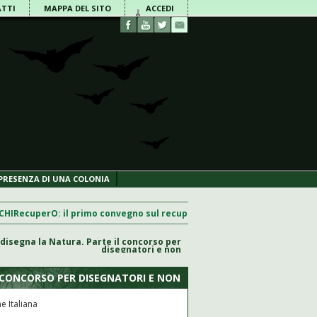
TTI
MAPPA DEL SITO
ACCEDI
PRESENZA DI UNA COLONIA
RecuperO: il primo convegno sul recupero di chirotteri in Italia
English
 disegna la Natura. Parte il concorso per
disegnatori e non
L CONCORSO PER DISEGNATORI E NON
e Italiana