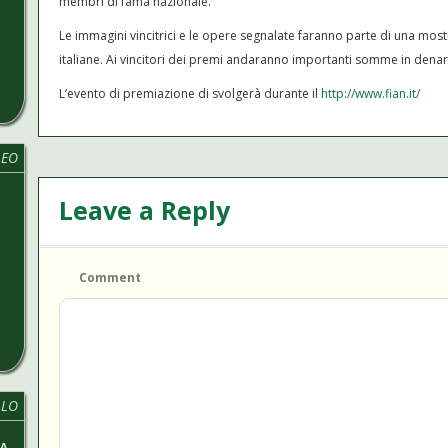
membri di fama nazionale.
Le immagini vincitrici e le opere segnalate faranno parte di una mostra
italiane. Ai vincitori dei premi andaranno importanti somme in denaro 
L’evento di premiazione di svolgerà durante il
http://www.fian.it/
LEO
Leave a Reply
Comment
LLO
MA