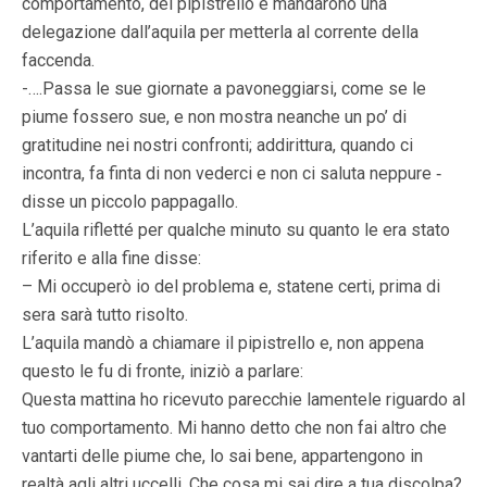
comportamento, del pipistrello e mandarono una
delegazione dall’aquila per metterla al corrente della
faccenda.
-….Passa le sue giornate a pavoneggiarsi, come se le
piume fossero sue, e non mostra neanche un po’ di
gratitudine nei nostri confronti; addirittura, quando ci
incontra, fa finta di non vederci e non ci saluta neppure ‑
disse un piccolo pappagallo.
L’aquila rifletté per qualche minuto su quanto le era stato
riferito e alla fine disse:
– Mi occuperò io del problema e, statene certi, prima di
sera sarà tutto risolto.
L’aquila mandò a chiamare il pipistrello e, non appena
questo le fu di fronte, iniziò a parlare:
Questa mattina ho ricevuto parecchie lamentele riguardo al
tuo comportamento. Mi hanno detto che non fai altro che
vantarti delle piume che, lo sai bene, appartengono in
realtà agli altri uccelli. Che cosa mi sai dire a tua discolpa?