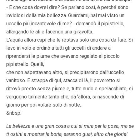
‑ E che cosa dovrei dire? Se parlano così, è perché sono
invidiosi della mia bellezza. Guardami, hai mai visto un
uccello più incantevole di me? ‑ domandò il pipistrello,
allargando le ali e facendo una giravolta.
L’aquila allora capì che le restava solo una cosa da fare. Si
levò in volo e ordinò a tutti gli uccelli di andare a
riprendersi le piume che avevano regalato al piccolo
pipistrello. Quelli,
che non aspettavano altro, si precipitarono dall’uccello
vanitoso. E strappa di qui, stacca di là, il poveretto si
ritrovò presto senza piume e, tutto nudo e spelacchiato, si
vergognò talmente tanto che, da ‘allora, si nasconde di
giorno per poi volare solo di notte.
&nbsp:
La bellezza e una gran cosa a cui si mira per la posa, ma se
ti ostini a mostrar la boria, saranno guai, altro che gloria!