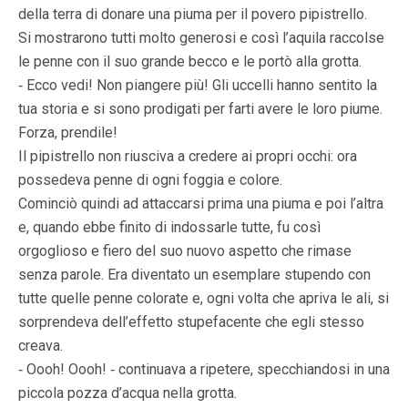
della terra di donare una piuma per il povero pipistrello.
Si mostrarono tutti molto generosi e così l’aquila raccolse
le penne con il suo grande becco e le portò alla grotta.
‑ Ecco vedi! Non piangere più! Gli uccelli hanno sentito la
tua storia e si sono prodigati per farti avere le loro piume.
Forza, prendile!
Il pipistrello non riusciva a credere ai propri occhi: ora
possedeva penne di ogni foggia e colore.
Cominciò quindi ad attaccarsi prima una piuma e poi l’altra
e, quando ebbe finito di indossarle tutte, fu così
orgoglioso e fiero del suo nuovo aspetto che rimase
senza parole. Era diventato un esemplare stupendo con
tutte quelle penne colorate e, ogni volta che apriva le ali, si
sorprendeva dell’effetto stupefacente che egli stesso
creava.
‑ Oooh! Oooh! ‑ continuava a ripetere, specchiandosi in una
piccola pozza d’acqua nella grotta.