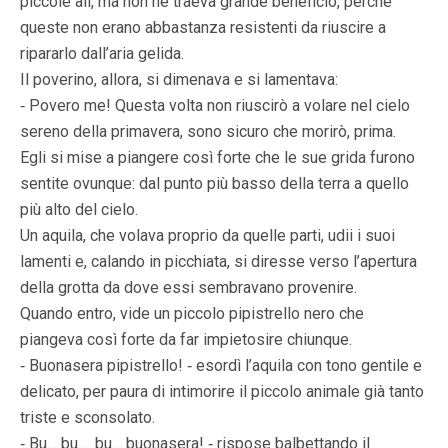
piccole ali, ma non ne traeva grande beneficio, perché
queste non erano abbastanza resistenti da riuscire a
ripararlo dall’aria gelida.
Il poverino, allora, si dimenava e si lamentava:
‑ Povero me! Questa volta non riuscirò a volare nel cielo
sereno della primavera, sono sicuro che morirò, prima.
Egli si mise a piangere così forte che le sue grida furono
sentite ovunque: dal punto più basso della terra a quello
più alto del cielo.
Un aquila, che volava proprio da quelle parti, udii i suoi
lamenti e, calando in picchiata, si diresse verso l’apertura
della grotta da dove essi sembravano provenire.
Quando entro, vide un piccolo pipistrello nero che
piangeva così forte da far impietosire chiunque.
‑ Buonasera pipistrello! ‑ esordì l’aquila con tono gentile e
delicato, per paura di intimorire il piccolo animale già tanto
triste e sconsolato.
‑ Bu… bu…. bu… buonasera! ‑ rispose balbettando il