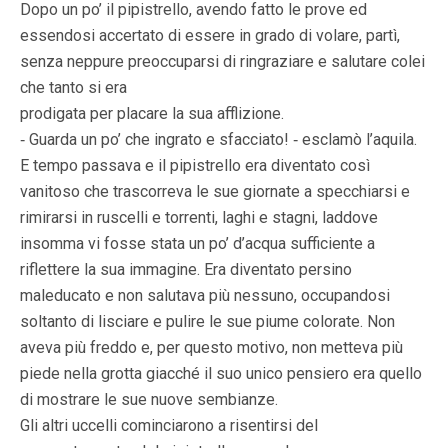
Dopo un po’ il pipistrello, avendo fatto le prove ed
essendosi accertato di essere in grado di volare, partì,
senza neppure preoccuparsi di ringraziare e salutare colei
che tanto si era
prodigata per placare la sua afflizione.
‑ Guarda un po’ che ingrato e sfacciato! ‑ esclamò l’aquila.
E tempo passava e il pipistrello era diventato così
vanitoso che trascorreva le sue giornate a specchiarsi e
rimirarsi in ruscelli e torrenti, laghi e stagni, laddove
insomma vi fosse stata un po’ d’acqua sufficiente a
riflettere la sua immagine. Era diventato persino
maleducato e non salutava più nessuno, occupandosi
soltanto di lisciare e pulire le sue piume colorate. Non
aveva più freddo e, per questo motivo, non metteva più
piede nella grotta giacché il suo unico pensiero era quello
di mostrare le sue nuove sembianze.
Gli altri uccelli cominciarono a risentirsi del