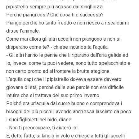
pipistrel­lo sempre più scosso dai singhiozzi.
Perché piangi così? Che cosa ti è successo?
Piango perché ho tanto freddo e non riesco a riscaldarmi
disse l’animale.
Come mai allora gli altri uccelli non piangono e non si
disperano come te? ‑ chiese incuriosita l’aquila.
‑ Gli altri hanno le penne che li riparano dall’aria gelida ed
io, invece, come tu puoi vedere, sono tutto spelacchiato e
non certo pronto ad affrontare la brutta stagione.
L’aquila capì che il pipistrello doveva essere davvero
giovane di età, perché dalle sue parole non era difficile
intuire che si trattava del suo primo inverno.
Poiché era un’aquila dal cuore buono e comprendeva i
bisogni dei più piccoli, avendo anch’essa lasciato da poco
i suoi figlioletti nel nido, disse:
‑ Non ti preoccupare, ti aiuterò io!
E, detto fatto, si lanciò in volo e chiese a tutti gli uccelli